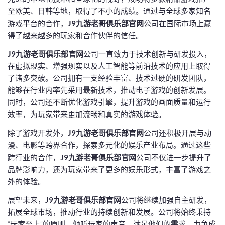
至欧美、日韩等地，取得了不小的成绩。通过与全球多家知名
游戏平台的合作，
J9九游老哥俱乐部官网
公司在国际市场上赢
得了越来越多的玩家和合作伙伴的信任。
J9九游老哥俱乐部官网
公司一直致力于技术创新与研发投入，
在虚拟现实、增强现实以及人工智能等前沿技术的应用上取得
了诸多突破。公司拥有一支经验丰富、技术过硬的研发团队，
能够在行业内率先采用最新技术，推动电子游戏的创新发展。
同时，公司还不断优化游戏引擎，提升游戏的画面质量和运行
效率，为玩家带来更加流畅和真实的游戏体验。
除了游戏开发外，
J9九游老哥俱乐部官网
公司还积极开展与动
漫、电影等跨界合作，探索多元化的娱乐产业布局。通过这些
跨行业的合作，
J9九游老哥俱乐部官网
公司不仅进一步提升了
品牌影响力，还为玩家带来了更多的娱乐形式，丰富了游戏之
外的体验。
展望未来，
J9九游老哥俱乐部官网
公司将继续加强自主研发，
拓展全球市场，推动行业的持续创新和发展。公司将始终秉持
“玩家至上”的原则，倾听玩家的声音，满足他们的需求，力争成