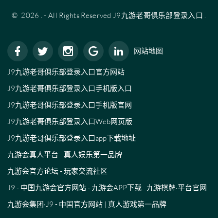
©
2026
.
- All Rights Reserved
J9九游老哥俱乐部登录入口
.
网站地图
J9九游老哥俱乐部登录入口官方网站
J9九游老哥俱乐部登录入口手机版入口
J9九游老哥俱乐部登录入口手机版官网
J9九游老哥俱乐部登录入口Web网页版
J9九游老哥俱乐部登录入口app下载地址
九游会真人平台 - 真人娱乐第一品牌
九游会官方论坛 - 玩家交流社区
J9 - 中国九游会官方网站 - 九游会APP下载
九游棋牌·平台官网
九游会集团·J9 - 中国官方网站 | 真人游戏第一品牌