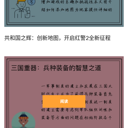
共和国之辉：创新地图，开启红警2全新征程
阅读