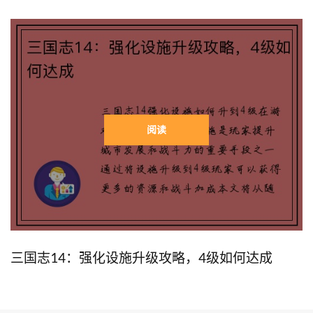
阅读
三国志14：强化设施升级攻略，4级如何达成