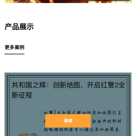
产品展示
更多案例
阅读